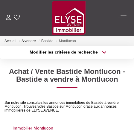
ACHETER
Accueil
A vendre
Bastide
Montlucon
LOUER
Modifier les critères de recherche
Type de transaction
Localisation
Acheter
Localisation
ESTIMER
Achat / Vente Bastide Montlucon -
Type de bien
Sélectionnez...
Surface min
Bastide a vendre à Montlucon
FAIRE GÉRER
Plus de critères
Budget max
NOTRE AGENCE
Sur notre site consultez les annonces immobilière de Bastide à vendre
Montlucon. Trouvez votre Bastide sur Montlucon grâce aux annonces
Créer une alerte
immobilières de ELYSE AVENUE.
Qui Sommes-Nous
Nous Rejoindre
Immobilier Montlucon