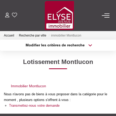
ACHETER
Accueil
Recherche par ville
immobilier Montlucon
LOUER
Modifier les critères de recherche
Type de transaction
Localisation
Acheter
Localisation
ESTIMER
Lotissement Montlucon
Type de bien
Sélectionnez...
Surface min
FAIRE GÉRER
Plus de critères
Budget max
Immobilier Montlucon
NOTRE AGENCE
Créer une alerte
Nous n'avons pas de biens à vous proposer dans la catégorie pour le
moment , plusieurs options s'offrent à vous :
Qui Sommes-Nous
Transmettez-nous votre demande
Nous Rejoindre