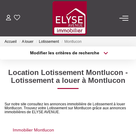
ACHETER
Accueil
A louer
Lotissement
Montlucon
LOUER
Modifier les critères de recherche
Type de transaction
Localisation
Acheter
Localisation
ESTIMER
Location Lotissement Montlucon -
Type de bien
Sélectionnez...
Surface min
Lotissement a louer à Montlucon
FAIRE GÉRER
Plus de critères
Budget max
NOTRE AGENCE
Sur notre site consultez les annonces immobilière de Lotissement à louer
Montlucon. Trouvez votre Lotissement sur Montlucon grâce aux annonces
Créer une alerte
immobilières de ELYSE AVENUE.
Qui Sommes-Nous
Nous Rejoindre
Immobilier Montlucon