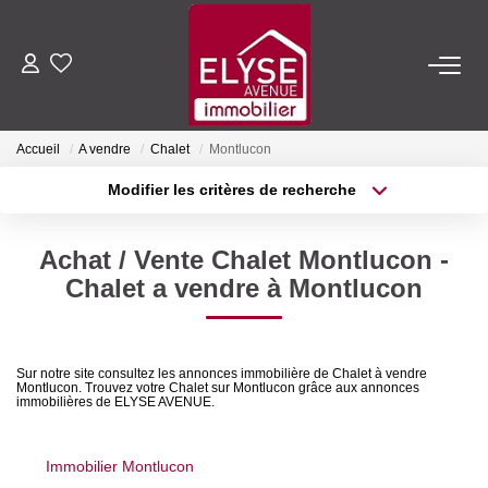
ACHETER
Accueil
A vendre
Chalet
Montlucon
LOUER
Modifier les critères de recherche
Type de transaction
Localisation
Acheter
Localisation
ESTIMER
Achat / Vente Chalet Montlucon -
Type de bien
Sélectionnez...
Surface min
Chalet a vendre à Montlucon
FAIRE GÉRER
Plus de critères
Budget max
NOTRE AGENCE
Sur notre site consultez les annonces immobilière de Chalet à vendre
Montlucon. Trouvez votre Chalet sur Montlucon grâce aux annonces
Créer une alerte
immobilières de ELYSE AVENUE.
Qui Sommes-Nous
Nous Rejoindre
Immobilier Montlucon