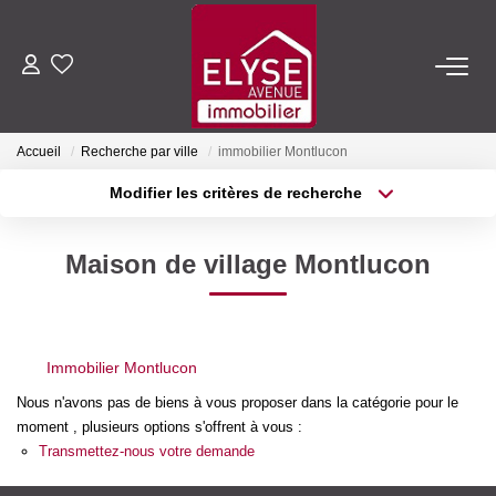
ACHETER
Accueil
Recherche par ville
immobilier Montlucon
LOUER
Modifier les critères de recherche
Type de transaction
Localisation
Acheter
Localisation
ESTIMER
Maison de village Montlucon
Type de bien
Sélectionnez...
Surface min
FAIRE GÉRER
Plus de critères
Budget max
Immobilier Montlucon
NOTRE AGENCE
Créer une alerte
Nous n'avons pas de biens à vous proposer dans la catégorie pour le
moment , plusieurs options s'offrent à vous :
Qui Sommes-Nous
Transmettez-nous votre demande
Nous Rejoindre