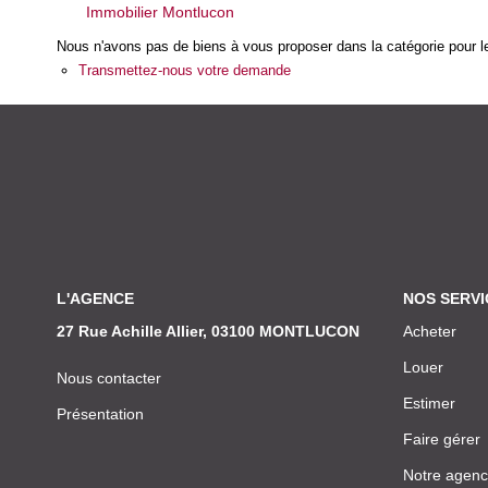
Immobilier Montlucon
Nous n'avons pas de biens à vous proposer dans la catégorie pour le
Transmettez-nous votre demande
L'AGENCE
NOS SERVI
27 Rue Achille Allier, 03100 MONTLUCON
Acheter
Louer
Nous contacter
Estimer
Présentation
Faire gérer
Notre agen