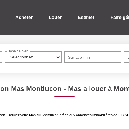
Acheter
Louer
Estimer
Faire gé
Type de bien
Sélectionnez...
Surface min
ion Mas Montlucon - Mas a louer à Mon
tlucon. Trouvez votre Mas sur Montlucon grâce aux annonces immobilières de ELY