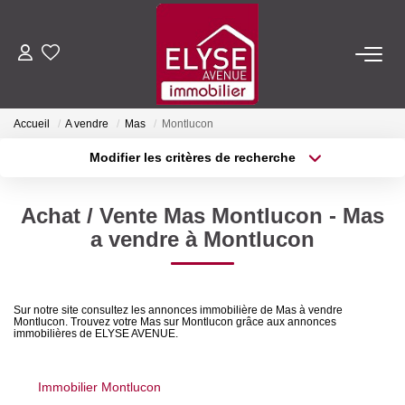
ACHETER
Accueil
A vendre
Mas
Montlucon
LOUER
Modifier les critères de recherche
Type de transaction
Localisation
Acheter
Localisation
ESTIMER
Achat / Vente Mas Montlucon - Mas
Type de bien
Sélectionnez...
Surface min
a vendre à Montlucon
FAIRE GÉRER
Plus de critères
Budget max
NOTRE AGENCE
Sur notre site consultez les annonces immobilière de Mas à vendre
Montlucon. Trouvez votre Mas sur Montlucon grâce aux annonces
Créer une alerte
immobilières de ELYSE AVENUE.
Qui Sommes-Nous
Nous Rejoindre
Immobilier Montlucon