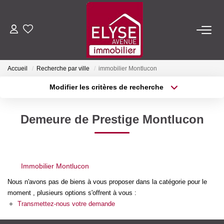
ACHETER
Accueil
Recherche par ville
immobilier Montlucon
LOUER
Modifier les critères de recherche
Type de transaction
Localisation
Acheter
Localisation
ESTIMER
Demeure de Prestige Montlucon
Type de bien
Sélectionnez...
Surface min
FAIRE GÉRER
Plus de critères
Budget max
Immobilier Montlucon
NOTRE AGENCE
Créer une alerte
Nous n'avons pas de biens à vous proposer dans la catégorie pour le
moment , plusieurs options s'offrent à vous :
Qui Sommes-Nous
Transmettez-nous votre demande
Nous Rejoindre