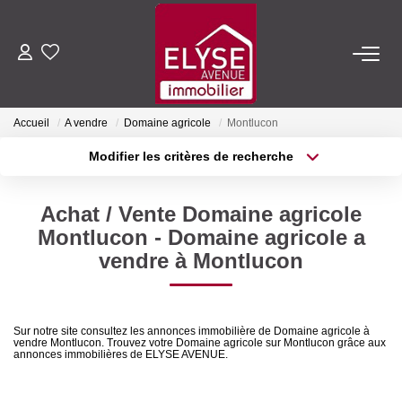
ACHETER
Accueil
A vendre
Domaine agricole
Montlucon
LOUER
Modifier les critères de recherche
Type de transaction
Localisation
Acheter
Localisation
ESTIMER
Achat / Vente Domaine agricole
Type de bien
Sélectionnez...
Surface min
Montlucon - Domaine agricole a
FAIRE GÉRER
vendre à Montlucon
Plus de critères
Budget max
NOTRE AGENCE
Créer une alerte
Sur notre site consultez les annonces immobilière de Domaine agricole à
vendre Montlucon. Trouvez votre Domaine agricole sur Montlucon grâce aux
Qui Sommes-Nous
annonces immobilières de ELYSE AVENUE.
Nous Rejoindre