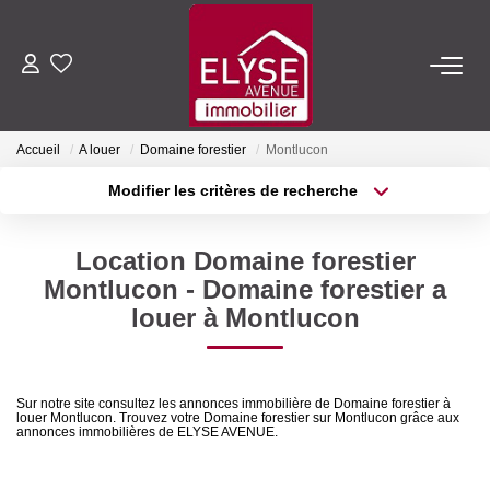
ACHETER
Accueil
A louer
Domaine forestier
Montlucon
LOUER
Modifier les critères de recherche
Type de transaction
Localisation
Acheter
Localisation
ESTIMER
Location Domaine forestier
Type de bien
Sélectionnez...
Surface min
Montlucon - Domaine forestier a
FAIRE GÉRER
louer à Montlucon
Plus de critères
Budget max
NOTRE AGENCE
Créer une alerte
Sur notre site consultez les annonces immobilière de Domaine forestier à
louer Montlucon. Trouvez votre Domaine forestier sur Montlucon grâce aux
Qui Sommes-Nous
annonces immobilières de ELYSE AVENUE.
Nous Rejoindre