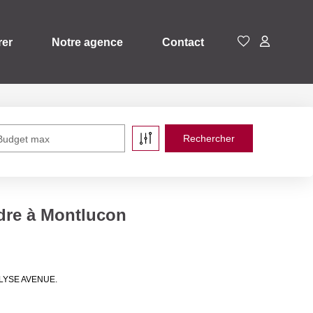
rer
Notre agence
Contact
Budget max
ndre à Montlucon
e ELYSE AVENUE.