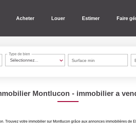
Acheter
Louer
Estimer
Faire gé
Type de bien
Sélectionnez...
Surface min
mmobilier Montlucon - immobilier a ve
ucon. Trouvez votre immobilier sur Montlucon grâce aux annonces immobilières d