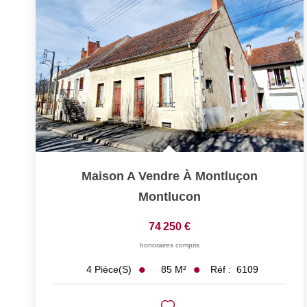
Maison A Vendre À Montluçon
Montlucon
74 250 €
honoraires compris
85
M²
Réf :
6109
4
Pièce(s)