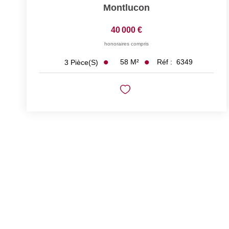
Montlucon
40 000 €
honoraires compris
58
M²
Réf :
6349
3
Pièce(s)