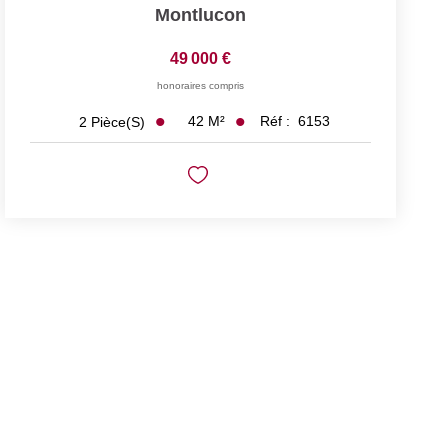
Montlucon
49 000 €
honoraires compris
42
M²
Réf :
6153
2
Pièce(s)