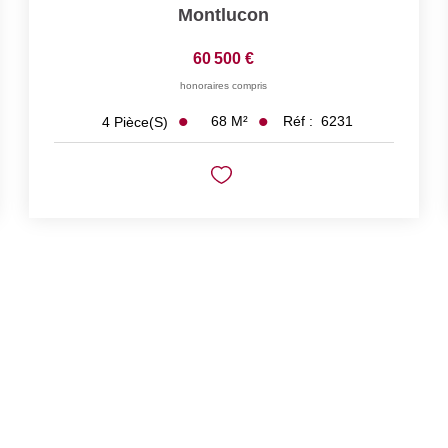
Montlucon
60 500 €
honoraires compris
68
M²
Réf :
6231
4
Pièce(s)