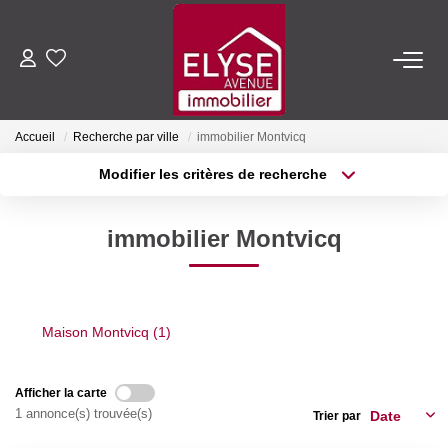
ACHETER
Accueil
Recherche par ville
immobilier Montvicq
LOUER
Modifier les critères de recherche
Type de transaction
Localisation
Acheter
Localisation
ESTIMER
immobilier Montvicq
Type de bien
Sélectionnez...
Surface min
FAIRE GÉRER
Plus de critères
Budget max
Maison Montvicq (1)
NOTRE AGENCE
Créer une alerte
Qui Sommes-Nous
Afficher la carte
1 annonce(s) trouvée(s)
Trier par
Nous Rejoindre