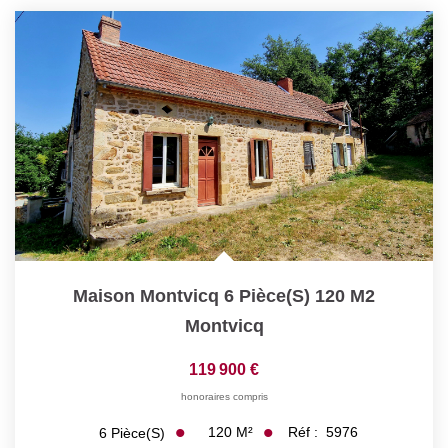
Nos Actualités
CONTACT
Maison Montvicq 6 Pièce(s) 120 M2
Montvicq
119 900 €
honoraires compris
120
M²
Réf :
5976
6
Pièce(s)