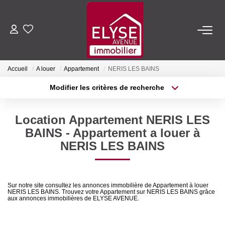
ACHETER
Accueil
A louer
Appartement
NERIS LES BAINS
LOUER
Modifier les critères de recherche
Type de transaction
Localisation
Acheter
Localisation
ESTIMER
Location Appartement NERIS LES
Type de bien
Sélectionnez...
Surface min
BAINS - Appartement a louer à
FAIRE GÉRER
NERIS LES BAINS
Plus de critères
Budget max
NOTRE AGENCE
Créer une alerte
Sur notre site consultez les annonces immobilière de Appartement à louer
NERIS LES BAINS. Trouvez votre Appartement sur NERIS LES BAINS grâce
Qui Sommes-Nous
aux annonces immobilières de ELYSE AVENUE.
Nous Rejoindre