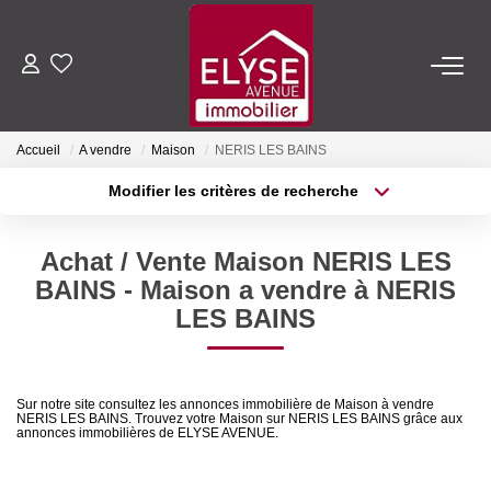
ACHETER
Accueil
A vendre
Maison
NERIS LES BAINS
LOUER
Modifier les critères de recherche
Type de transaction
Localisation
Acheter
Localisation
ESTIMER
Achat / Vente Maison NERIS LES
Type de bien
Sélectionnez...
Surface min
BAINS - Maison a vendre à NERIS
FAIRE GÉRER
LES BAINS
Plus de critères
Budget max
NOTRE AGENCE
Créer une alerte
Sur notre site consultez les annonces immobilière de Maison à vendre
NERIS LES BAINS. Trouvez votre Maison sur NERIS LES BAINS grâce aux
Qui Sommes-Nous
annonces immobilières de ELYSE AVENUE.
Nous Rejoindre