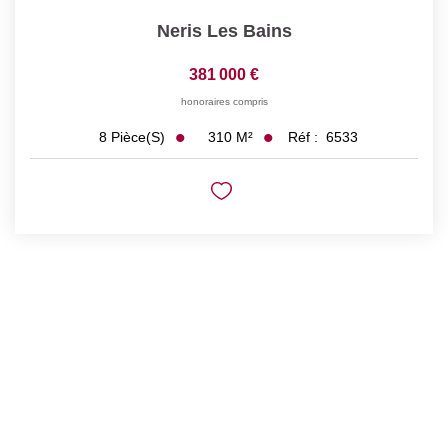
Neris Les Bains
381 000 €
honoraires compris
310
M²
Réf :
6533
8
Pièce(s)