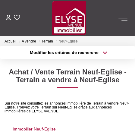
ACHETER
Accueil
A vendre
Terrain
Neuf-Eglise
LOUER
Modifier les critères de recherche
Type de transaction
Localisation
Acheter
Localisation
ESTIMER
Achat / Vente Terrain Neuf-Eglise -
Type de bien
Sélectionnez...
Surface min
Terrain a vendre à Neuf-Eglise
FAIRE GÉRER
Plus de critères
Budget max
NOTRE AGENCE
Sur notre site consultez les annonces immobilière de Terrain à vendre Neuf-
Eglise. Trouvez votre Terrain sur Neuf-Eglise grâce aux annonces
Créer une alerte
immobilières de ELYSE AVENUE.
Qui Sommes-Nous
Nous Rejoindre
Immobilier Neuf-Eglise