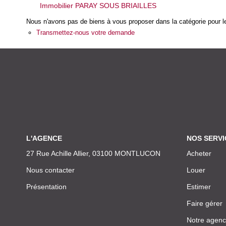
Immobilier PARAY SOUS BRIAILLES
Nous n'avons pas de biens à vous proposer dans la catégorie pour le
Transmettez-nous votre demande
L'AGENCE
NOS SERVI
27 Rue Achille Allier, 03100 MONTLUCON
Acheter
Nous contacter
Louer
Présentation
Estimer
Faire gérer
Notre agen