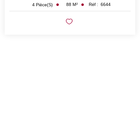
88
M²
Réf :
6644
4
Pièce(s)