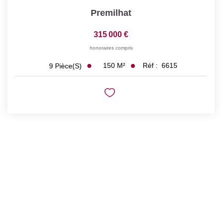
Premilhat
315 000 €
honoraires compris
150
M²
Réf :
6615
9
Pièce(s)