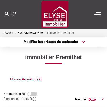
ACHETER
Accueil
Recherche par ville
immobilier Premilhat
LOUER
Modifier les critères de recherche
Type de transaction
Localisation
Acheter
Localisation
ESTIMER
immobilier Premilhat
Type de bien
Sélectionnez...
Surface min
FAIRE GÉRER
Plus de critères
Budget max
Maison Premilhat (2)
NOTRE AGENCE
Créer une alerte
Qui Sommes-Nous
Afficher la carte
2 annonce(s) trouvée(s)
Trier par
Nous Rejoindre