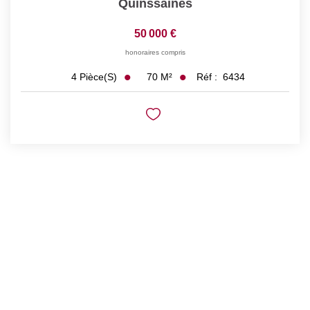
Quinssaines
50 000 €
honoraires compris
70
M²
Réf :
6434
4
Pièce(s)