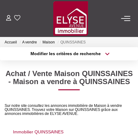
ACHETER
Accueil
A vendre
Maison
QUINSSAINES
LOUER
Modifier les critères de recherche
Type de transaction
Localisation
Acheter
Localisation
ESTIMER
Achat / Vente Maison QUINSSAINES
Type de bien
Sélectionnez...
Surface min
- Maison a vendre à QUINSSAINES
FAIRE GÉRER
Plus de critères
Budget max
NOTRE AGENCE
Sur notre site consultez les annonces immobilière de Maison à vendre
QUINSSAINES. Trouvez votre Maison sur QUINSSAINES grâce aux
Créer une alerte
annonces immobilières de ELYSE AVENUE.
Qui Sommes-Nous
Nous Rejoindre
Immobilier QUINSSAINES