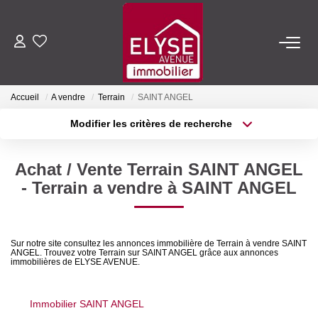
ACHETER
Accueil
A vendre
Terrain
SAINT ANGEL
LOUER
Modifier les critères de recherche
Type de transaction
Localisation
Acheter
Localisation
ESTIMER
Achat / Vente Terrain SAINT ANGEL
Type de bien
Sélectionnez...
Surface min
- Terrain a vendre à SAINT ANGEL
FAIRE GÉRER
Plus de critères
Budget max
NOTRE AGENCE
Sur notre site consultez les annonces immobilière de Terrain à vendre SAINT
ANGEL. Trouvez votre Terrain sur SAINT ANGEL grâce aux annonces
Créer une alerte
immobilières de ELYSE AVENUE.
Qui Sommes-Nous
Nous Rejoindre
Immobilier SAINT ANGEL