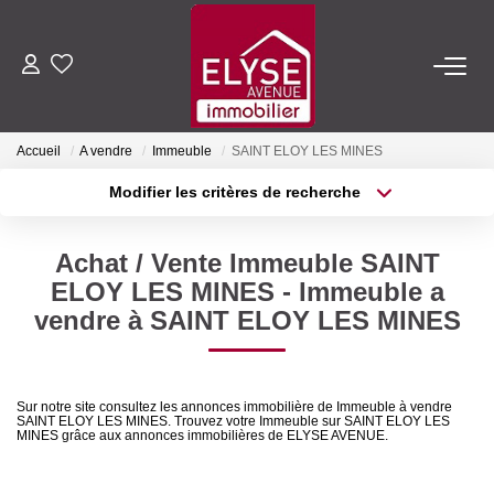
ACHETER
Accueil
A vendre
Immeuble
SAINT ELOY LES MINES
LOUER
Modifier les critères de recherche
Type de transaction
Localisation
Acheter
Localisation
ESTIMER
Achat / Vente Immeuble SAINT
Type de bien
Sélectionnez...
Surface min
ELOY LES MINES - Immeuble a
FAIRE GÉRER
vendre à SAINT ELOY LES MINES
Plus de critères
Budget max
NOTRE AGENCE
Créer une alerte
Sur notre site consultez les annonces immobilière de Immeuble à vendre
SAINT ELOY LES MINES. Trouvez votre Immeuble sur SAINT ELOY LES
Qui Sommes-Nous
MINES grâce aux annonces immobilières de ELYSE AVENUE.
Nous Rejoindre