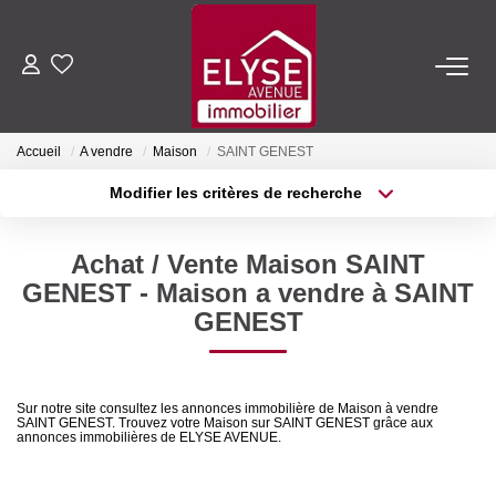
ACHETER
Accueil
A vendre
Maison
SAINT GENEST
LOUER
Modifier les critères de recherche
Type de transaction
Localisation
Acheter
Localisation
ESTIMER
Achat / Vente Maison SAINT
Type de bien
Sélectionnez...
Surface min
GENEST - Maison a vendre à SAINT
FAIRE GÉRER
GENEST
Plus de critères
Budget max
NOTRE AGENCE
Créer une alerte
Sur notre site consultez les annonces immobilière de Maison à vendre
SAINT GENEST. Trouvez votre Maison sur SAINT GENEST grâce aux
Qui Sommes-Nous
annonces immobilières de ELYSE AVENUE.
Nous Rejoindre