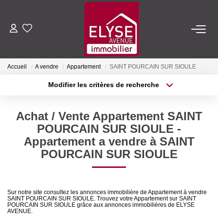
ACHETER
Accueil
A vendre
Appartement
SAINT POURCAIN SUR SIOULE
LOUER
Modifier les critères de recherche
Type de transaction
Localisation
Acheter
Localisation
ESTIMER
Achat / Vente Appartement SAINT
Type de bien
Sélectionnez...
Surface min
POURCAIN SUR SIOULE -
FAIRE GÉRER
Appartement a vendre à SAINT
Plus de critères
Budget max
POURCAIN SUR SIOULE
NOTRE AGENCE
Créer une alerte
Qui Sommes-Nous
Sur notre site consultez les annonces immobilière de Appartement à vendre
SAINT POURCAIN SUR SIOULE. Trouvez votre Appartement sur SAINT
Nous Rejoindre
POURCAIN SUR SIOULE grâce aux annonces immobilières de ELYSE
AVENUE.