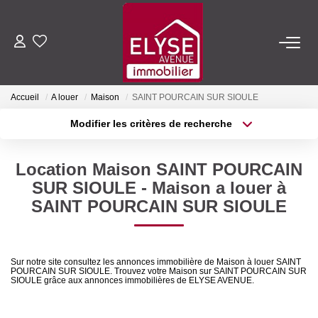
ACHETER
Accueil
A louer
Maison
SAINT POURCAIN SUR SIOULE
LOUER
Modifier les critères de recherche
Type de transaction
Localisation
Acheter
Localisation
ESTIMER
Location Maison SAINT POURCAIN
Type de bien
Sélectionnez...
Surface min
SUR SIOULE - Maison a louer à
FAIRE GÉRER
SAINT POURCAIN SUR SIOULE
Plus de critères
Budget max
NOTRE AGENCE
Créer une alerte
Sur notre site consultez les annonces immobilière de Maison à louer SAINT
POURCAIN SUR SIOULE. Trouvez votre Maison sur SAINT POURCAIN SUR
Qui Sommes-Nous
SIOULE grâce aux annonces immobilières de ELYSE AVENUE.
Nous Rejoindre