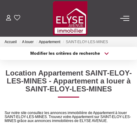
ACHETER
Accueil
A louer
Appartement
SAINT-ELOY-LES-MINES
LOUER
Modifier les critères de recherche
Type de transaction
Localisation
Acheter
Localisation
ESTIMER
Location Appartement SAINT-ELOY-
Type de bien
Sélectionnez...
Surface min
LES-MINES - Appartement a louer à
FAIRE GÉRER
SAINT-ELOY-LES-MINES
Plus de critères
Budget max
NOTRE AGENCE
Créer une alerte
Sur notre site consultez les annonces immobilière de Appartement à louer
SAINT-ELOY-LES-MINES. Trouvez votre Appartement sur SAINT-ELOY-LES-
Qui Sommes-Nous
MINES grâce aux annonces immobilières de ELYSE AVENUE.
Nous Rejoindre