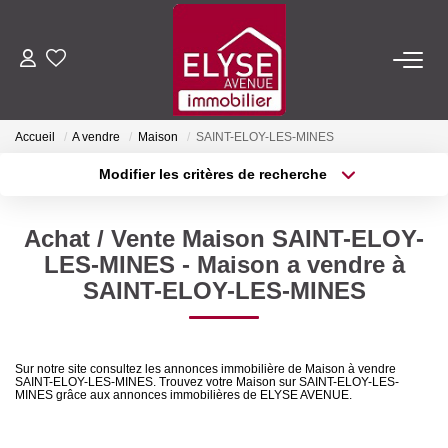
ACHETER
Accueil
A vendre
Maison
SAINT-ELOY-LES-MINES
LOUER
Modifier les critères de recherche
Type de transaction
Localisation
Acheter
Localisation
ESTIMER
Achat / Vente Maison SAINT-ELOY-
Type de bien
Sélectionnez...
Surface min
LES-MINES - Maison a vendre à
FAIRE GÉRER
SAINT-ELOY-LES-MINES
Plus de critères
Budget max
NOTRE AGENCE
Créer une alerte
Sur notre site consultez les annonces immobilière de Maison à vendre
SAINT-ELOY-LES-MINES. Trouvez votre Maison sur SAINT-ELOY-LES-
Qui Sommes-Nous
MINES grâce aux annonces immobilières de ELYSE AVENUE.
Nous Rejoindre