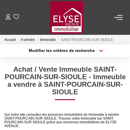
ACHETER
Accueil
A vendre
Immeuble
SAINT-POURCAIN-SUR-SIOULE
LOUER
Modifier les critères de recherche
Type de transaction
Localisation
Acheter
Localisation
ESTIMER
Achat / Vente Immeuble SAINT-
Type de bien
Sélectionnez...
Surface min
POURCAIN-SUR-SIOULE - Immeuble
FAIRE GÉRER
a vendre à SAINT-POURCAIN-SUR-
Plus de critères
Budget max
SIOULE
NOTRE AGENCE
Créer une alerte
Qui Sommes-Nous
Sur notre site consultez les annonces immobilière de Immeuble à vendre
SAINT-POURCAIN-SUR-SIOULE. Trouvez votre Immeuble sur SAINT-
Nous Rejoindre
POURCAIN-SUR-SIOULE grâce aux annonces immobilières de ELYSE
AVENUE.