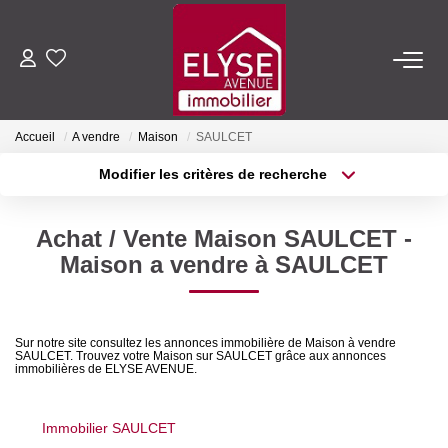
ACHETER
Accueil
A vendre
Maison
SAULCET
LOUER
Modifier les critères de recherche
Type de transaction
Localisation
Acheter
Localisation
ESTIMER
Achat / Vente Maison SAULCET -
Type de bien
Sélectionnez...
Surface min
Maison a vendre à SAULCET
FAIRE GÉRER
Plus de critères
Budget max
NOTRE AGENCE
Sur notre site consultez les annonces immobilière de Maison à vendre
SAULCET. Trouvez votre Maison sur SAULCET grâce aux annonces
Créer une alerte
immobilières de ELYSE AVENUE.
Qui Sommes-Nous
Nous Rejoindre
Immobilier SAULCET