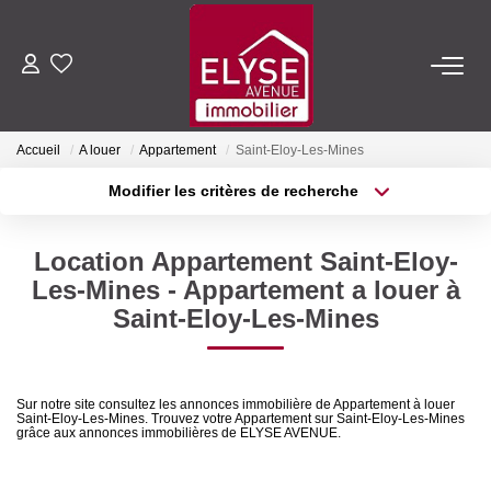
ACHETER
Accueil
A louer
Appartement
Saint-Eloy-Les-Mines
LOUER
Modifier les critères de recherche
Type de transaction
Localisation
Acheter
Localisation
ESTIMER
Location Appartement Saint-Eloy-
Type de bien
Sélectionnez...
Surface min
Les-Mines - Appartement a louer à
FAIRE GÉRER
Saint-Eloy-Les-Mines
Plus de critères
Budget max
NOTRE AGENCE
Créer une alerte
Sur notre site consultez les annonces immobilière de Appartement à louer
Saint-Eloy-Les-Mines. Trouvez votre Appartement sur Saint-Eloy-Les-Mines
Qui Sommes-Nous
grâce aux annonces immobilières de ELYSE AVENUE.
Nous Rejoindre