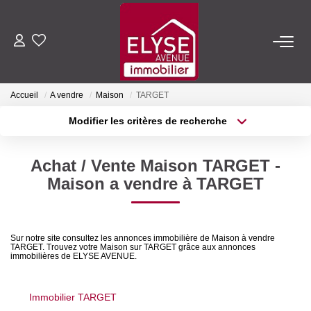
ACHETER
Accueil
A vendre
Maison
TARGET
LOUER
Modifier les critères de recherche
Type de transaction
Localisation
Acheter
Localisation
ESTIMER
Achat / Vente Maison TARGET -
Type de bien
Sélectionnez...
Surface min
Maison a vendre à TARGET
FAIRE GÉRER
Plus de critères
Budget max
NOTRE AGENCE
Sur notre site consultez les annonces immobilière de Maison à vendre
TARGET. Trouvez votre Maison sur TARGET grâce aux annonces
Créer une alerte
immobilières de ELYSE AVENUE.
Qui Sommes-Nous
Nous Rejoindre
Immobilier TARGET