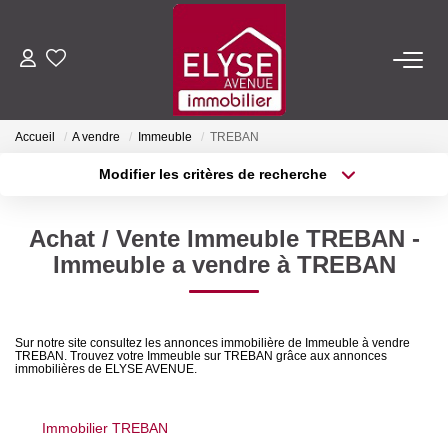
ACHETER
Accueil
A vendre
Immeuble
TREBAN
LOUER
Modifier les critères de recherche
Type de transaction
Localisation
Acheter
Localisation
ESTIMER
Achat / Vente Immeuble TREBAN -
Type de bien
Sélectionnez...
Surface min
Immeuble a vendre à TREBAN
FAIRE GÉRER
Plus de critères
Budget max
NOTRE AGENCE
Sur notre site consultez les annonces immobilière de Immeuble à vendre
TREBAN. Trouvez votre Immeuble sur TREBAN grâce aux annonces
Créer une alerte
immobilières de ELYSE AVENUE.
Qui Sommes-Nous
Nous Rejoindre
Immobilier TREBAN