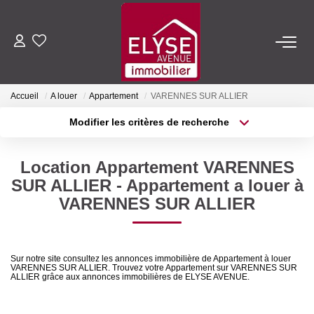
ACHETER
Accueil
A louer
Appartement
VARENNES SUR ALLIER
LOUER
Modifier les critères de recherche
Type de transaction
Localisation
Acheter
Localisation
ESTIMER
Location Appartement VARENNES
Type de bien
Sélectionnez...
Surface min
SUR ALLIER - Appartement a louer à
FAIRE GÉRER
VARENNES SUR ALLIER
Plus de critères
Budget max
NOTRE AGENCE
Créer une alerte
Sur notre site consultez les annonces immobilière de Appartement à louer
VARENNES SUR ALLIER. Trouvez votre Appartement sur VARENNES SUR
Qui Sommes-Nous
ALLIER grâce aux annonces immobilières de ELYSE AVENUE.
Nous Rejoindre