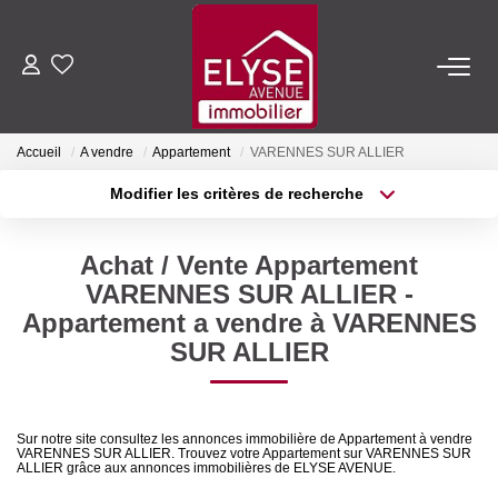
ACHETER
Accueil
A vendre
Appartement
VARENNES SUR ALLIER
LOUER
Modifier les critères de recherche
Type de transaction
Localisation
Acheter
Localisation
ESTIMER
Achat / Vente Appartement
Type de bien
Sélectionnez...
Surface min
VARENNES SUR ALLIER -
FAIRE GÉRER
Appartement a vendre à VARENNES
Plus de critères
Budget max
SUR ALLIER
NOTRE AGENCE
Créer une alerte
Qui Sommes-Nous
Sur notre site consultez les annonces immobilière de Appartement à vendre
VARENNES SUR ALLIER. Trouvez votre Appartement sur VARENNES SUR
Nous Rejoindre
ALLIER grâce aux annonces immobilières de ELYSE AVENUE.