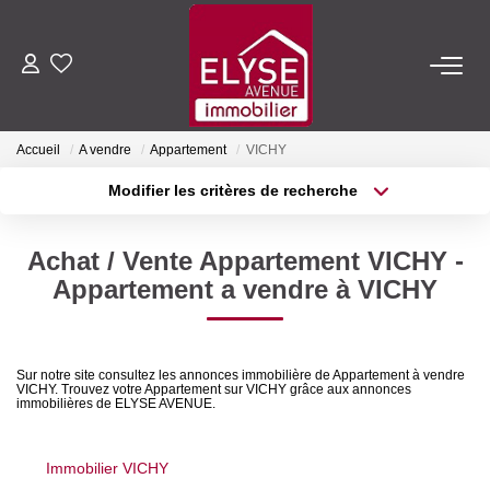
ACHETER
Accueil
A vendre
Appartement
VICHY
LOUER
Modifier les critères de recherche
Type de transaction
Localisation
Acheter
Localisation
ESTIMER
Achat / Vente Appartement VICHY -
Type de bien
Sélectionnez...
Surface min
Appartement a vendre à VICHY
FAIRE GÉRER
Plus de critères
Budget max
NOTRE AGENCE
Sur notre site consultez les annonces immobilière de Appartement à vendre
VICHY. Trouvez votre Appartement sur VICHY grâce aux annonces
Créer une alerte
immobilières de ELYSE AVENUE.
Qui Sommes-Nous
Nous Rejoindre
Immobilier VICHY