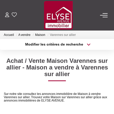
ACHETER
Accueil
A vendre
Maison
Varennes sur allier
LOUER
Modifier les critères de recherche
Type de transaction
Localisation
Acheter
Localisation
ESTIMER
Achat / Vente Maison Varennes sur
Type de bien
Sélectionnez...
Surface min
allier - Maison a vendre à Varennes
FAIRE GÉRER
sur allier
Plus de critères
Budget max
NOTRE AGENCE
Créer une alerte
Sur notre site consultez les annonces immobilière de Maison à vendre
Varennes sur allier. Trouvez votre Maison sur Varennes sur allier grâce aux
Qui Sommes-Nous
annonces immobilières de ELYSE AVENUE.
Nous Rejoindre