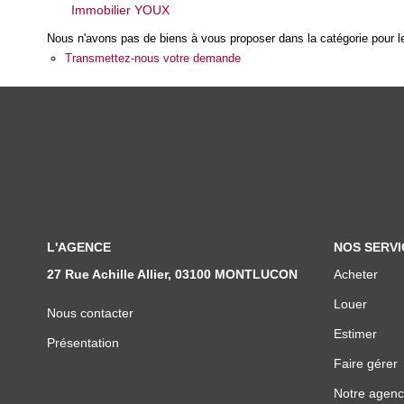
Immobilier YOUX
Nous n'avons pas de biens à vous proposer dans la catégorie pour le
Transmettez-nous votre demande
L'AGENCE
NOS SERVI
27 Rue Achille Allier, 03100 MONTLUCON
Acheter
Louer
Nous contacter
Estimer
Présentation
Faire gérer
Notre agen