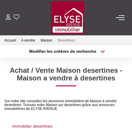
ACHETER
Accueil
A vendre
Maison
Desertines
LOUER
Modifier les critères de recherche
Type de transaction
Localisation
Acheter
Localisation
ESTIMER
Achat / Vente Maison desertines -
Type de bien
Sélectionnez...
Surface min
Maison a vendre à desertines
FAIRE GÉRER
Plus de critères
Budget max
NOTRE AGENCE
Sur notre site consultez les annonces immobilière de Maison à vendre
desertines. Trouvez votre Maison sur desertines grâce aux annonces
Créer une alerte
immobilières de ELYSE AVENUE.
Qui Sommes-Nous
Nous Rejoindre
Immobilier desertines