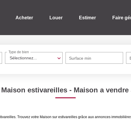
Acheter
Louer
Estimer
Faire gé
Type de bien
Sélectionnez...
Surface min
 Maison estivareilles - Maison a vendre à
stivareilles. Trouvez votre Maison sur estivareilles grâce aux annonces immobili