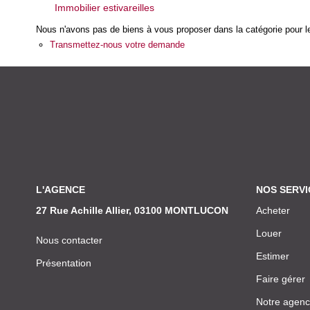
Immobilier estivareilles
Nous n'avons pas de biens à vous proposer dans la catégorie pour le
Transmettez-nous votre demande
L'AGENCE
NOS SERVI
27 Rue Achille Allier, 03100 MONTLUCON
Acheter
Louer
Nous contacter
Estimer
Présentation
Faire gérer
Notre agen