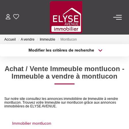
ACHETER
Accueil
A vendre
Immeuble
Montlucon
LOUER
Modifier les critères de recherche
Type de transaction
Localisation
Acheter
Localisation
ESTIMER
Achat / Vente Immeuble montlucon -
Type de bien
Sélectionnez...
Surface min
Immeuble a vendre à montlucon
FAIRE GÉRER
Plus de critères
Budget max
NOTRE AGENCE
Sur notre site consultez les annonces immobilière de Immeuble à vendre
montlucon. Trouvez votre Immeuble sur montlucon grâce aux annonces
Créer une alerte
immobilières de ELYSE AVENUE.
Qui Sommes-Nous
Nous Rejoindre
Immobilier montlucon