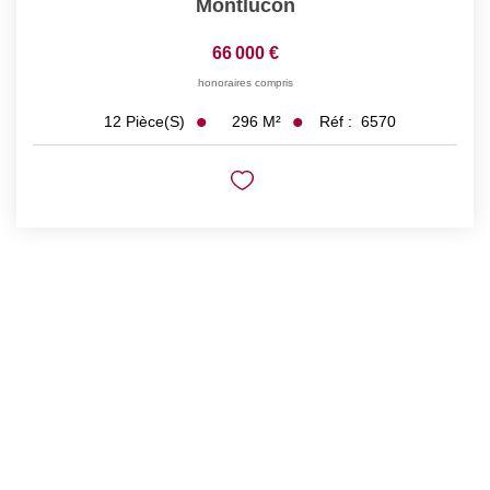
Montlucon
66 000 €
honoraires compris
296
M²
Réf :
6570
12
Pièce(s)